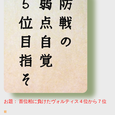
５位目指そ
弱点自覚
防戦の
お題：
首位柏に負けたヴォルティス４位から７位
前