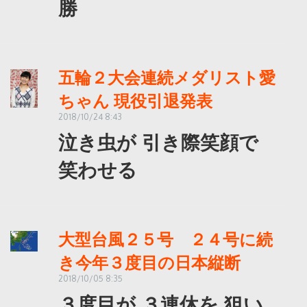
勝
五輪２大会連続メダリスト愛
ちゃん 現役引退発表
2018/10/24 8:43
泣き虫が 引き際笑顔で
笑わせる
大型台風２５号 ２４号に続
き今年３度目の日本縦断
2018/10/05 8:35
３度目が ３連休を 狙い