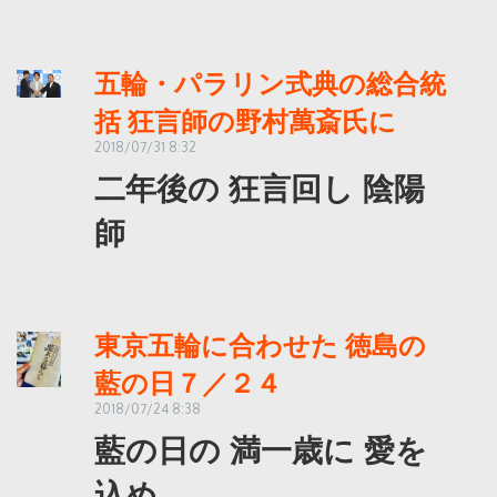
五輪・パラリン式典の総合統
括 狂言師の野村萬斎氏に
2018/07/31 8:32
二年後の 狂言回し 陰陽
師
東京五輪に合わせた 徳島の
藍の日７／２４
2018/07/24 8:38
藍の日の 満一歳に 愛を
込め