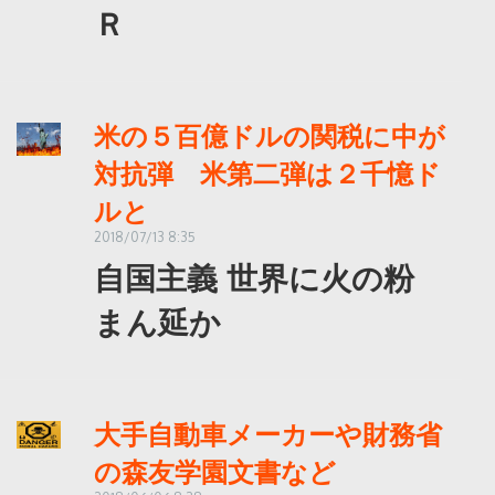
Ｒ
米の５百億ドルの関税に中が
対抗弾 米第二弾は２千憶ド
ルと
2018/07/13 8:35
自国主義 世界に火の粉
まん延か
大手自動車メーカーや財務省
の森友学園文書など