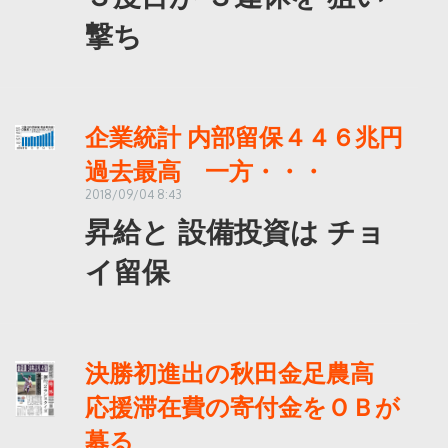
撃ち
企業統計 内部留保４４６兆円
過去最高 一方・・・
2018/09/04 8:43
昇給と 設備投資は チョ
イ留保
決勝初進出の秋田金足農高
応援滞在費の寄付金をＯＢが
募る