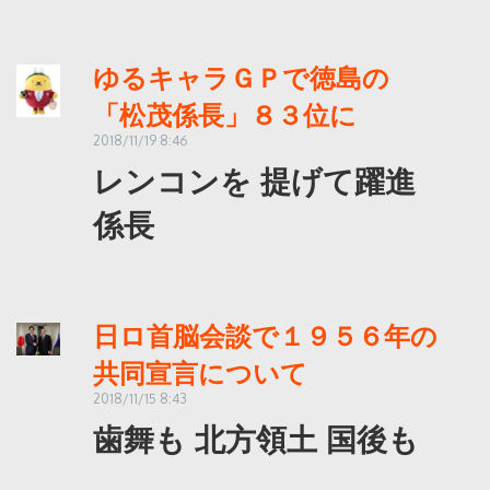
ゆるキャラＧＰで徳島の
「松茂係長」８３位に
2018/11/19 8:46
レンコンを 提げて躍進
係長
日ロ首脳会談で１９５６年の
共同宣言について
2018/11/15 8:43
歯舞も 北方領土 国後も