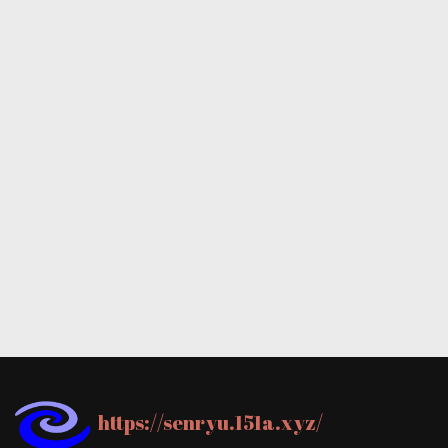
https://senryu.151a.xyz/