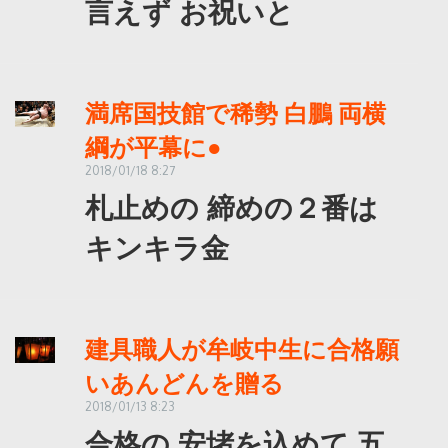
言えず お祝いと
満席国技館で稀勢 白鵬 両横
綱が平幕に●
2018/01/18 8:27
札止めの 締めの２番は
キンキラ金
建具職人が牟岐中生に合格願
いあんどんを贈る
2018/01/13 8:23
合格の 安堵を込めて 五