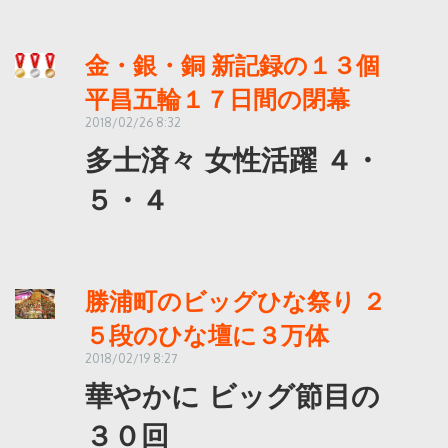
金・銀・銅 新記録の１３個
平昌五輪１７日間の閉幕
2018/02/26 8:32
多士済々 女性活躍 ４・
５・４
勝浦町のビッグひな祭り ２
５段のひな壇に３万体
2018/02/19 8:27
華やかに ビッグ節目の
３０回