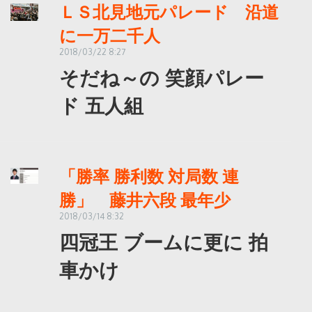
ＬＳ北見地元パレード 沿道
に一万二千人
2018/03/22 8:27
そだね～の 笑顔パレー
ド 五人組
「勝率 勝利数 対局数 連
勝」 藤井六段 最年少
2018/03/14 8:32
四冠王 ブームに更に 拍
車かけ