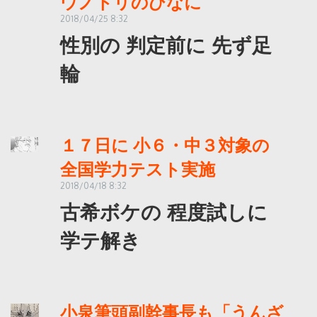
ウノトリのひなに
2018/04/25 8:32
性別の 判定前に 先ず足
輪
１７日に 小６・中３対象の
全国学力テスト実施
2018/04/18 8:32
古希ボケの 程度試しに
学テ解き
小泉筆頭副幹事長も「うんざ