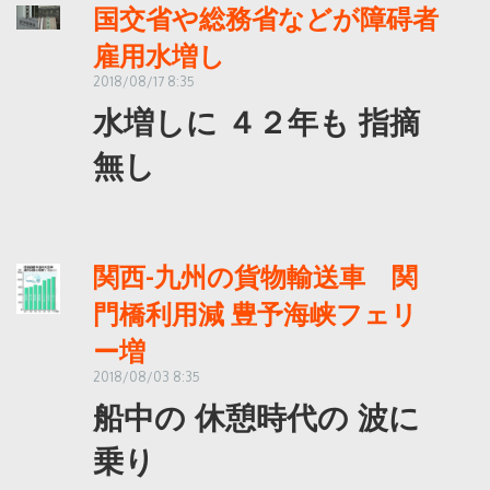
国交省や総務省などが障碍者
雇用水増し
2018/08/17 8:35
水増しに ４２年も 指摘
無し
関西-九州の貨物輸送車 関
門橋利用減 豊予海峡フェリ
ー増
2018/08/03 8:35
船中の 休憩時代の 波に
乗り