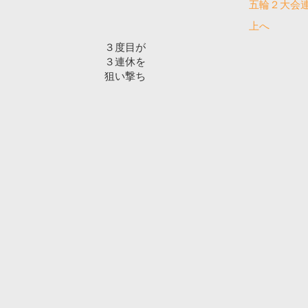
五輪２大会
上へ
３度目が
３連休を
狙い撃ち