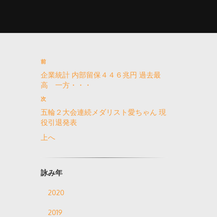
前
企業統計 内部留保４４６兆円 過去最
高 一方・・・
次
五輪２大会連続メダリスト愛ちゃん 現
役引退発表
上へ
詠み年
2020
2019