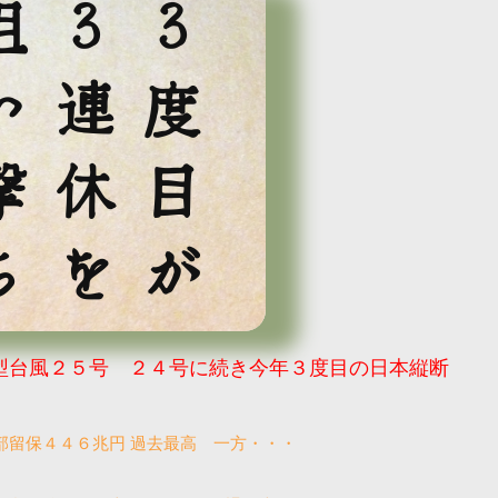
撃ち
３連休を
３度目が
型台風２５号 ２４号に続き今年３度目の日本縦断
部留保４４６兆円 過去最高 一方・・・