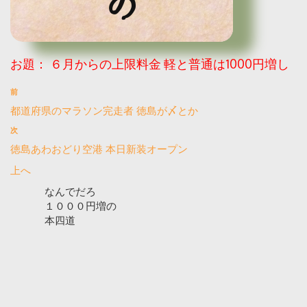
お題：
６月からの上限料金 軽と普通は1000円増し
前
都道府県のマラソン完走者 徳島が〆とか
次
徳島あわおどり空港 本日新装オープン
上へ
なんでだろ
１０００円増の
本四道