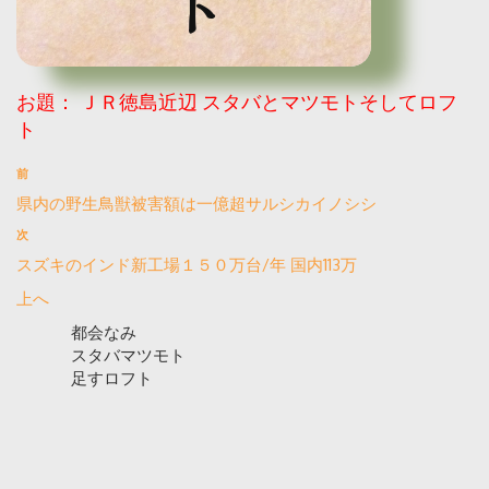
お題：
ＪＲ徳島近辺 スタバとマツモトそしてロフ
ト
前
県内の野生鳥獣被害額は一億超サルシカイノシシ
次
スズキのインド新工場１５０万台/年 国内113万
上へ
都会なみ
スタバマツモト
足すロフト